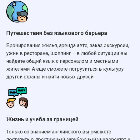
Путешествия без языкового барьера
Оставьте свои контактные данные
Бронирование жилья, аренда авто, заказ экскурсии,
Наши менеджеры свяжутся с вами
ужин в ресторане, шоппинг – в любой ситуации вы
в течение 5 минут
найдете общий язык с персоналом и местными
жителями. А еще сможете погрузиться в культуру
другой страны и найти новых друзей
Согласие на обработку персональных данных
Жизнь и учеба за границей
ОТПРАВИТЬ ЗАЯВКУ
Только со знанием английского вы сможете
поступить в престижный зарубежный университет и